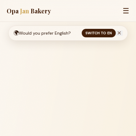
☰
Opa
Jan
Bakery
🌍
✕
Would you prefer English?
SWITCH TO EN