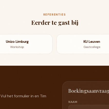
REFERENTIES
Eerder te gast bij
Unizo Limburg
KU Leuven
Workshop
Gastcollege
Boekingsaanvraa
Vul het formulier in en Tim
NAAM