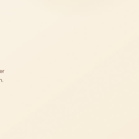
er
n.