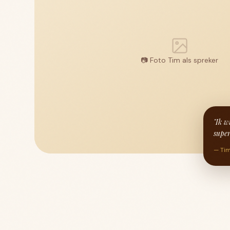
📷
Foto Tim als spreker
"Ik w
super
— Tim