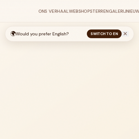
ONS VERHAAL
WEBSHOP
STERRENGALERIJ
NIEU
🌍
✕
Would you prefer English?
SWITCH TO EN