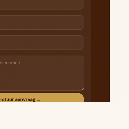
rstuur aanvraag →