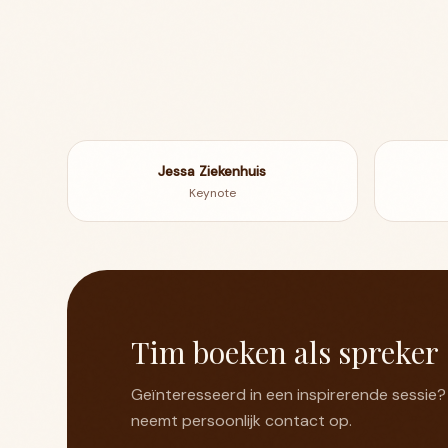
Jessa Ziekenhuis
Keynote
Tim boeken als spreker
Geïnteresseerd in een inspirerende sessie? 
neemt persoonlijk contact op.