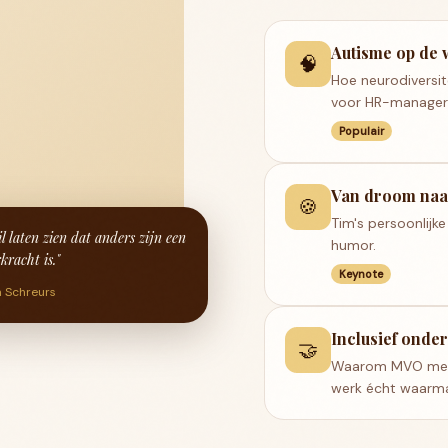
Autisme op de 
🧠
Hoe neurodiversite
voor HR-managers
Populair
Van droom naa
🍪
Tim's persoonlijke
il laten zien dat anders zijn een
humor.
kracht is."
Keynote
 Schreurs
Inclusief ond
🤝
Waarom MVO meer 
werk écht waarma