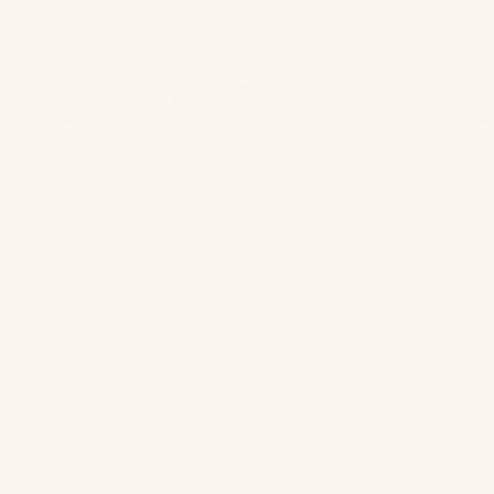
CONTACT
+32 497 44 98 82
info@opajan.be