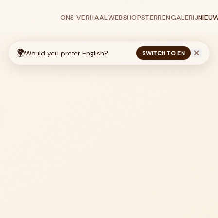
ONS VERHAAL
WEBSHOP
STERRENGALERIJ
NIEU
🌍
✕
Would you prefer English?
SWITCH TO EN