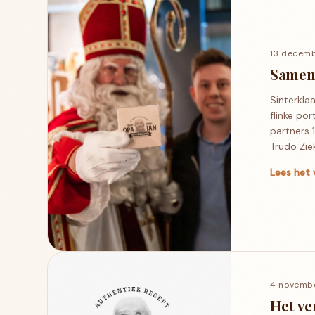
13 decem
Samen 
Sinterkla
flinke po
partners 
Trudo Zie
Lees het 
4 novemb
Het ve