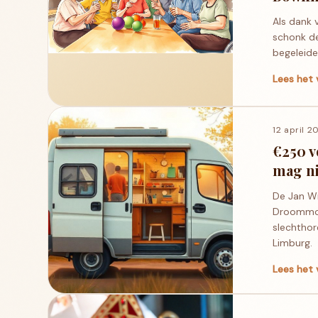
Als dank 
schonk de
begeleide
Lees het 
12 april 2
€250 
mag ni
De Jan W
Droommobi
slechtho
Limburg.
Lees het 