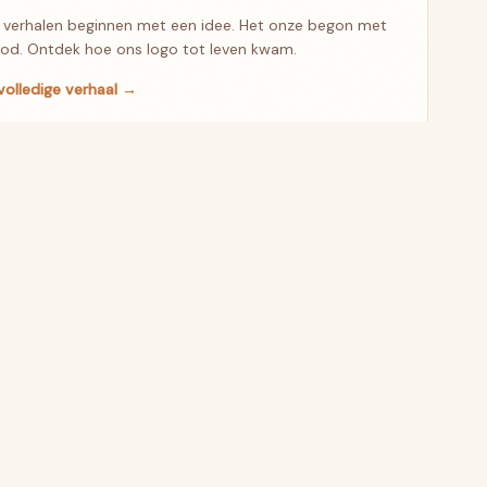
verhalen beginnen met een idee. Het onze begon met
od. Ontdek hoe ons logo tot leven kwam.
volledige verhaal →
kels laden →
E
JURIDISCH
na
Privacy & Cookies
Algemene voorwaarden