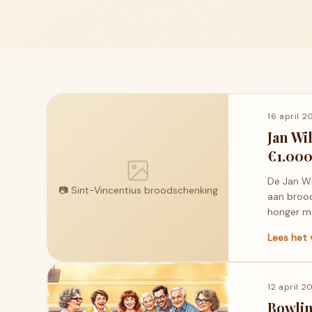
16 april 2
Jan Wi
€1.000
De Jan Wi
📷
Sint-Vincentius broodschenking
aan brood
honger m
Lees het 
12 april 2
Bowlin