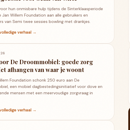
voor hun onmisbare hulp tijdens de Sinterklaasperiode
 Jan Willem Foundation aan alle gebruikers en
rs van Semi twee sessies bowling met drankjes.
volledige verhaal →
026
voor De Droommobiel: goede zorg
et afhangen van waar je woont
illem Foundation schonk 250 euro aan De
el, een mobiel dagbestedingsinitiatief voor dove en
rende mensen met een meervoudige zorgvraag in
volledige verhaal →