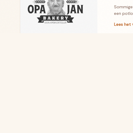
Sommige 
een potlo
Lees het 
Meer arti
Opa
Jan
Bakery
NAVIGATI
Startpagi
Warme ambachtelijke koekjes. Met
Webshop
liefde gebakken door mensen met