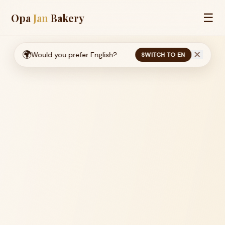
☰
Opa
Jan
Bakery
🌍
✕
Would you prefer English?
SWITCH TO EN