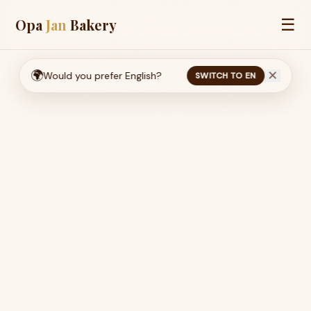
☰
Opa
Jan
Bakery
🌍
✕
Would you prefer English?
SWITCH TO EN